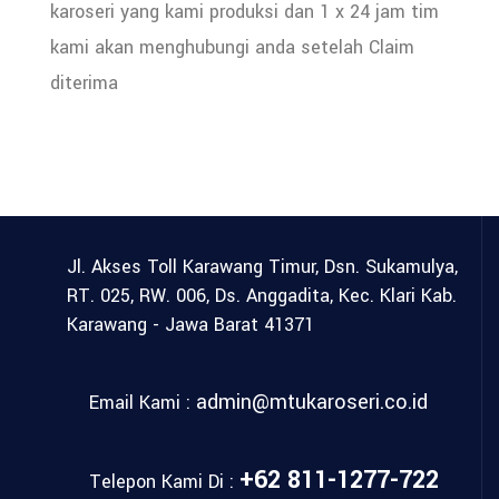
karoseri yang kami produksi dan 1 x 24 jam tim
kami akan menghubungi anda setelah Claim
diterima
Jl. Akses Toll Karawang Timur,
Dsn. Sukamulya,
RT. 025, RW. 006,
Ds. Anggadita, Kec. Klari
Kab.
Karawang - Jawa Barat 41371
admin@mtukaroseri.co.id
Email Kami :
+62 811-1277-722
Telepon Kami Di :