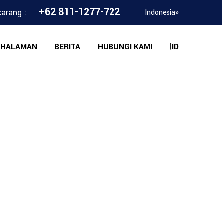
+62 811-1277-722
arang :
Indonesia
»
HALAMAN
BERITA
HUBUNGI KAMI
ID
|
I MT